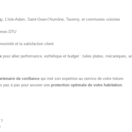
gy, L’Isle-Adam, Saint-Ouen-l’Aumône, Taverny, et communes voisines
ormes DTU
proximité et la satisfaction client
x
pour allier performance, esthétique et budget : tuiles plates, mécaniques, ar
artenaire de confiance
qui met son expertise au service de votre toiture.
ons pas à pas pour assurer une
protection optimale de votre habitation
.
?
?