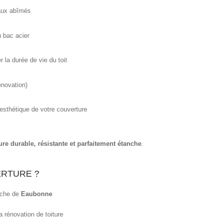
aux abîmés
u bac acier
 la durée de vie du toit
énovation)
l’esthétique de votre couverture
ure durable, résistante et parfaitement étanche
.
RTURE ?
oche de
Eaubonne
a rénovation de toiture