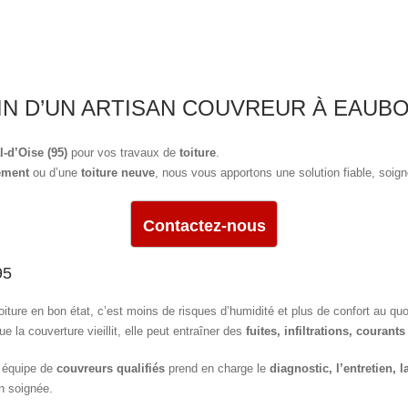
IN D’UN ARTISAN COUVREUR À EAUBO
l-d’Oise (95)
pour vos travaux de
toiture
.
dement
ou d’une
toiture neuve
, nous vous apportons une solution fiable, soign
Contactez-nous
95
oiture en bon état, c’est moins de risques d’humidité et plus de confort au quo
ue la couverture vieillit, elle peut entraîner des
fuites, infiltrations, courant
 équipe de
couvreurs qualifiés
prend en charge le
diagnostic, l’entretien, l
on soignée.