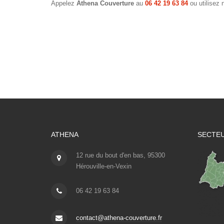
Appelez
Athena Couverture
au
06 42 19 63 84
ou utilisez 
ATHENA
SECTEU
12 rue du bout d'en bas, 95300
Hérouville-en-Vexin
06 42 19 63 84
contact@athena-couverture.fr