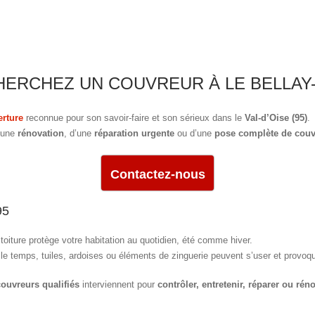
ERCHEZ UN COUVREUR À LE BELLAY-
erture
reconnue pour son savoir-faire et son sérieux dans le
Val-d’Oise (95)
.
d’une
rénovation
, d’une
réparation urgente
ou d’une
pose complète de couv
Contactez-nous
95
 toiture protège votre habitation au quotidien, été comme hiver.
le temps, tuiles, ardoises ou éléments de zinguerie peuvent s’user et provo
couvreurs qualifiés
interviennent pour
contrôler, entretenir, réparer ou rén