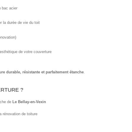
u bac acier
 la durée de vie du toit
énovation)
l’esthétique de votre couverture
ure durable, résistante et parfaitement étanche
.
RTURE ?
oche de
Le Bellay-en-Vexin
a rénovation de toiture