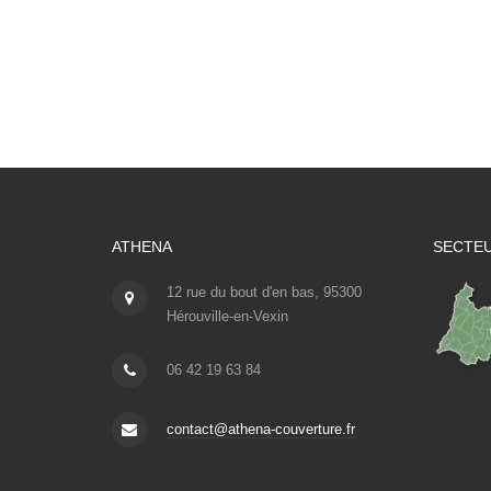
ATHENA
SECTEU
12 rue du bout d'en bas, 95300
Hérouville-en-Vexin
06 42 19 63 84
contact@athena-couverture.fr