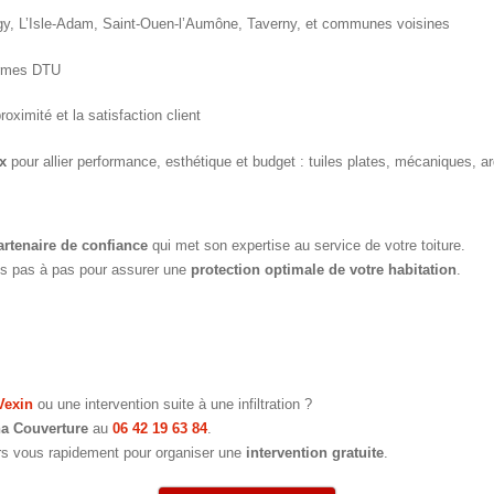
gy, L’Isle-Adam, Saint-Ouen-l’Aumône, Taverny, et communes voisines
ormes DTU
proximité et la satisfaction client
x
pour allier performance, esthétique et budget : tuiles plates, mécaniques, ar
artenaire de confiance
qui met son expertise au service de votre toiture.
ons pas à pas pour assurer une
protection optimale de votre habitation
.
Vexin
ou une intervention suite à une infiltration ?
a Couverture
au
06 42 19 63 84
.
ers vous rapidement pour organiser une
intervention gratuite
.