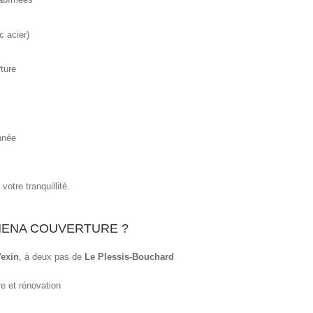
c acier)
ture
année
 votre tranquillité.
HENA COUVERTURE ?
Vexin
, à deux pas de
Le Plessis-Bouchard
e et rénovation