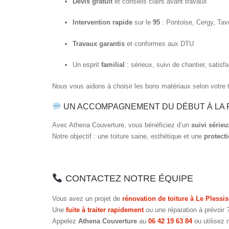
Devis gratuit
et conseils clairs avant travaux
Intervention rapide
sur le
95
: Pontoise, Cergy, Tav
Travaux garantis
et conformes aux DTU
Un esprit
familial
: sérieux, suivi de chantier, satisfa
Nous vous aidons à choisir les bons matériaux selon votre t
UN ACCOMPAGNEMENT DU DÉBUT À LA 
Avec Athena Couverture, vous bénéficiez d’un
suivi sérieu
Notre objectif : une toiture saine, esthétique et une
protect
CONTACTEZ NOTRE ÉQUIPE
Vous avez un projet de
rénovation de toiture à Le Plessi
Une
fuite à traiter rapidement
ou une réparation à prévoir 
Appelez
Athena Couverture
au
06 42 19 63 84
ou utilisez 