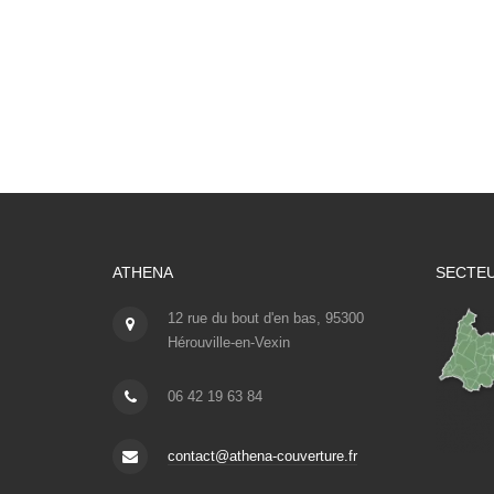
ATHENA
SECTEU
12 rue du bout d'en bas, 95300
Hérouville-en-Vexin
06 42 19 63 84
contact@athena-couverture.fr