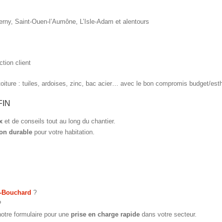
erny, Saint-Ouen-l’Aumône, L’Isle-Adam et alentours
ction client
oiture : tuiles, ardoises, zinc, bac acier… avec le bon compromis budget/esthé
FIN
x
et de conseils tout au long du chantier.
ion durable
pour votre habitation.
s-Bouchard
?
?
notre formulaire pour une
prise en charge rapide
dans votre secteur.