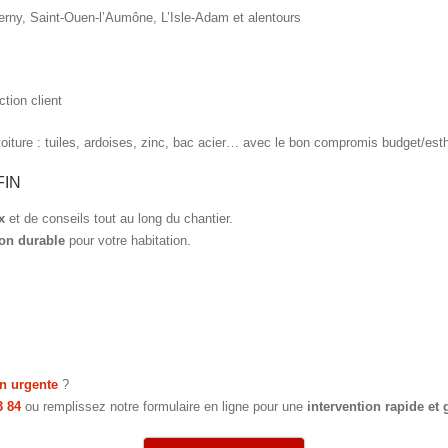
erny, Saint-Ouen-l’Aumône, L’Isle-Adam et alentours
ction client
oiture : tuiles, ardoises, zinc, bac acier… avec le bon compromis budget/esthé
FIN
x
et de conseils tout au long du chantier.
ion durable
pour votre habitation.
on urgente
?
3 84
ou remplissez notre formulaire en ligne pour une
intervention rapide et 