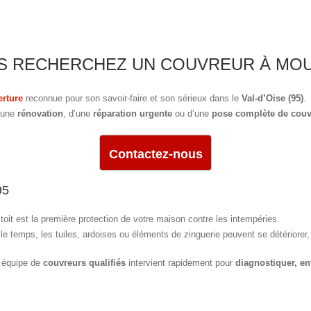
S RECHERCHEZ UN COUVREUR À MOU
erture
reconnue pour son savoir-faire et son sérieux dans le
Val-d’Oise (95)
.
d’une
rénovation
, d’une
réparation urgente
ou d’une
pose complète de couv
Contactez-nous
95
 toit est la première protection de votre maison contre les intempéries.
le temps, les tuiles, ardoises ou éléments de zinguerie peuvent se détériorer
 équipe de
couvreurs qualifiés
intervient rapidement pour
diagnostiquer, ent