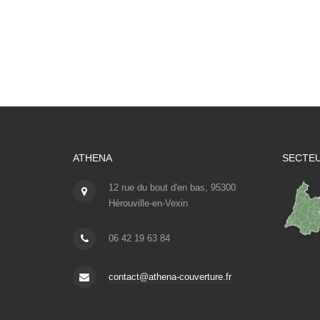
ATHENA
SECTEU
12 rue du bout d'en bas, 95300
Hérouville-en-Vexin
06 42 19 63 84
contact@athena-couverture.fr