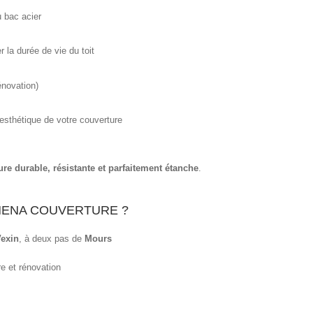
u bac acier
 la durée de vie du toit
énovation)
l’esthétique de votre couverture
ure durable, résistante et parfaitement étanche
.
HENA COUVERTURE ?
Vexin
, à deux pas de
Mours
e et rénovation