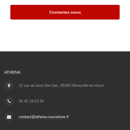
Contactez-nous
ATHENA
12 rue du bout d'en bas, 95300 Hérouville-en-Vexin
06 42 19 63 84
contact@athena-couverture.fr