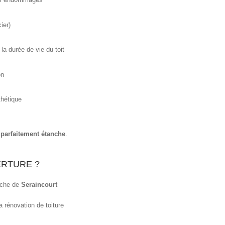
ier)
la durée de vie du toit
on
thétique
t parfaitement étanche
.
RTURE ?
oche de
Seraincourt
a rénovation de toiture