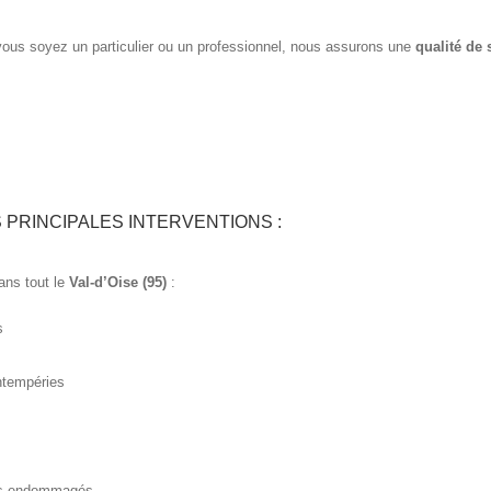
ous soyez un particulier ou un professionnel, nous assurons une
qualité de 
 PRINCIPALES INTERVENTIONS :
ans tout le
Val-d’Oise (95)
:
s
intempéries
s
ts endommagés