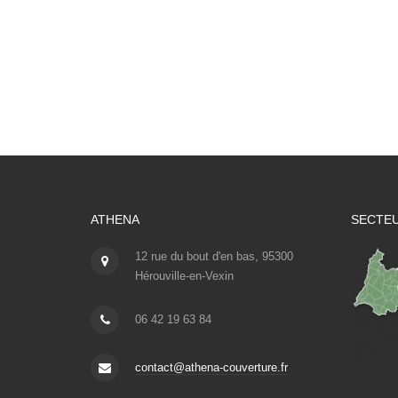
ATHENA
SECTEU
12 rue du bout d'en bas, 95300
Hérouville-en-Vexin
06 42 19 63 84
contact@athena-couverture.fr