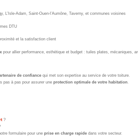
gy, L’Isle-Adam, Saint-Ouen-l’Aumône, Taverny, et communes voisines
ormes DTU
proximité et la satisfaction client
x
pour allier performance, esthétique et budget : tuiles plates, mécaniques, ar
artenaire de confiance
qui met son expertise au service de votre toiture.
ons pas à pas pour assurer une
protection optimale de votre habitation
.
rt
?
?
notre formulaire pour une
prise en charge rapide
dans votre secteur.