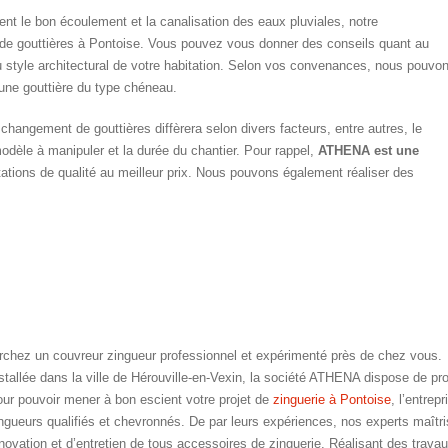
ent le bon écoulement et la canalisation des eaux pluviales, notre
 de gouttières à Pontoise. Vous pouvez vous donner des conseils quant au
u style architectural de votre habitation. Selon vos convenances, nous pouvo
 une gouttière du type chéneau.
changement de gouttières diffèrera selon divers facteurs, entre autres, le
 modèle à manipuler et la durée du chantier. Pour rappel,
ATHENA est une
ations de qualité au meilleur prix. Nous pouvons également réaliser des
rchez un couvreur zingueur professionnel et expérimenté près de chez vous.
stallée dans la ville de Hérouville-en-Vexin, la société ATHENA dispose de p
ur pouvoir mener à bon escient votre projet de
zinguerie à Pontoise
, l’entre
ngueurs qualifiés et chevronnés. De par leurs expériences, nos experts maîtri
novation et d’entretien de tous accessoires de zinguerie. Réalisant des trava