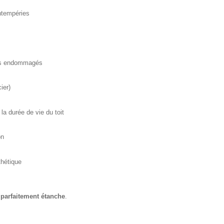
intempéries
s
ts endommagés
ier)
la durée de vie du toit
on
thétique
t parfaitement étanche
.