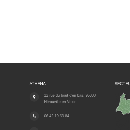
ATHENA
SECTEU
12 rue du bout d'en bas, 95300
Hérouville-en-Vexin
06 42 19 63 84