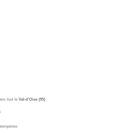
ans tout le
Val-d’Oise (95)
:
s
intempéries