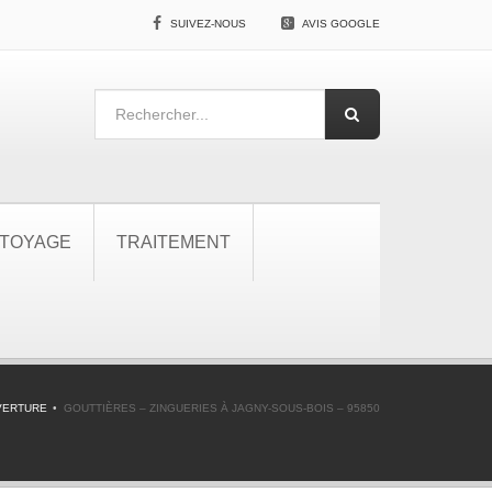
SUIVEZ-NOUS
AVIS GOOGLE
TOYAGE
TRAITEMENT
VERTURE
GOUTTIÈRES – ZINGUERIES À JAGNY-SOUS-BOIS – 95850