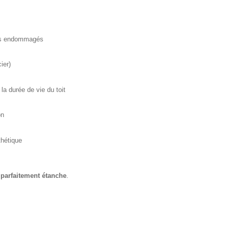
s
ts endommagés
ier)
la durée de vie du toit
on
thétique
t parfaitement étanche
.