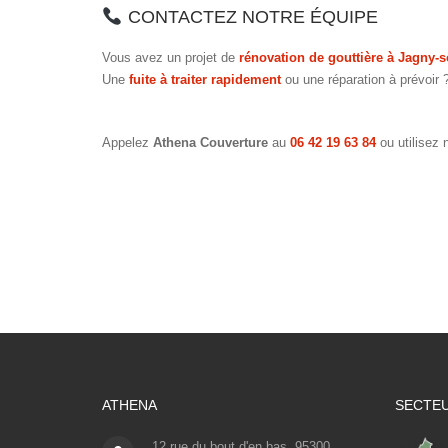
CONTACTEZ NOTRE ÉQUIPE
Vous avez un projet de
rénovation de gouttière à Jagny-
Une
fuite à traiter rapidement
ou une réparation à prévoir 
Appelez
Athena Couverture
au
06 42 19 63 84
ou utilisez 
ATHENA
SECTEU
12 rue du bout d'en bas, 95300