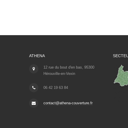
ATHENA
SECTEU
12 rue du bout d'en bas, 95300
Hérouville-en-Vexin
06 42 19 63 84
contact@athena-couverture.fr