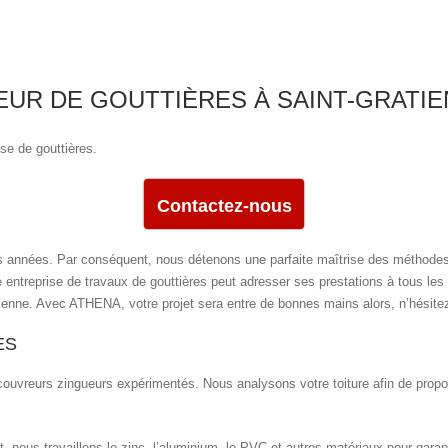
UR DE GOUTTIÈRES À SAINT-GRATIE
se de gouttières.
Contactez-nous
 années. Par conséquent, nous détenons une parfaite maîtrise des méthodes d
e entreprise de travaux de gouttières peut adresser ses prestations à tous les 
ienne. Avec ATHENA, votre projet sera entre de bonnes mains alors, n’hésitez
ES
couvreurs zingueurs expérimentés. Nous analysons votre toiture afin de propose
, nous travaillons le zinc, l’aluminium, le PVC et autres matériaux pour garant