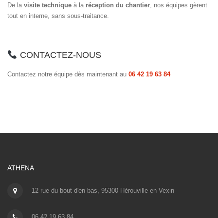
De la
visite technique
à la
réception du chantier
, nos équipes gèrent
tout en interne, sans sous-traitance.
CONTACTEZ-NOUS
Contactez notre équipe dès maintenant au
06 42 19 63 84
ATHENA
12 rue du bout d'en bas, 95300 Hérouville-en-Vexin
06 42 19 63 84