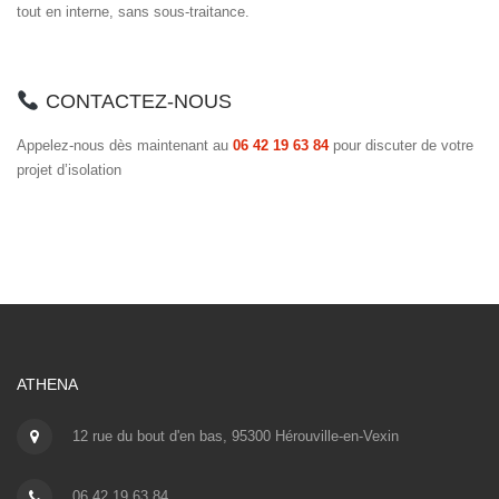
tout en interne, sans sous-traitance.
CONTACTEZ-NOUS
Appelez-nous dès maintenant au
06 42 19 63 84
pour discuter de votre
projet d’isolation
ATHENA
12 rue du bout d'en bas, 95300 Hérouville-en-Vexin
06 42 19 63 84