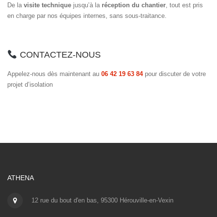
De la
visite technique
jusqu’à la
réception du chantier
, tout est pris
en charge par nos équipes internes, sans sous-traitance.
CONTACTEZ-NOUS
Appelez-nous dès maintenant au
06 42 19 63 84
pour discuter de votre
projet d’isolation
ATHENA
12 rue du bout d'en bas, 95300 Hérouville-en-Vexin