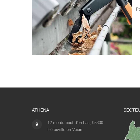
Po
ATHENA
SECTEU
12 rue du bout d'en bas, 95300
Hérouville-en-Vexin