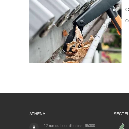
C
Co
ATHENA
SECTEU
12 rue du bout d'en bas, 95300