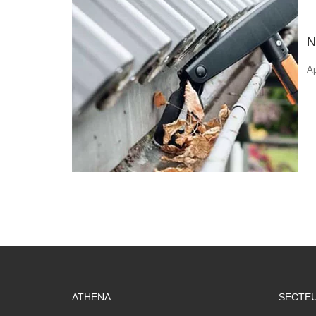
N
A
ATHENA
SECTEU