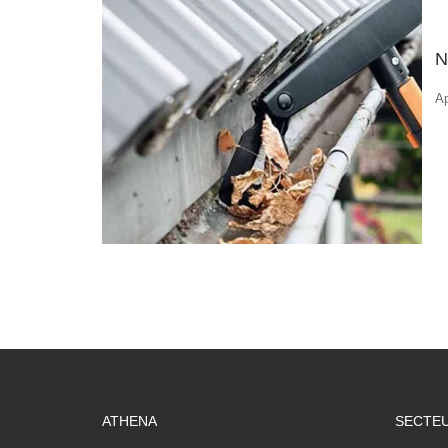
N
A
ATHENA
SECTEU