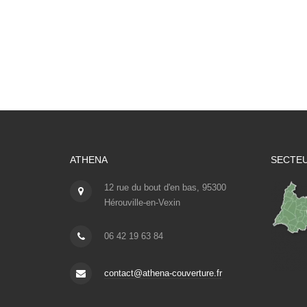
ATHENA
SECTEU
12 rue du bout d'en bas, 95300
Hérouville-en-Vexin
06 42 19 63 84
contact@athena-couverture.fr