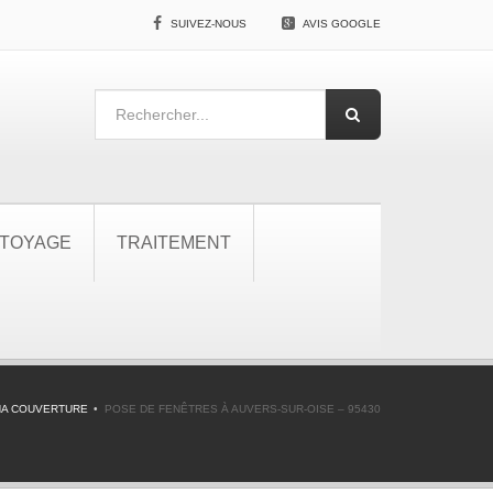
SUIVEZ-NOUS
AVIS GOOGLE
TOYAGE
TRAITEMENT
NA COUVERTURE
POSE DE FENÊTRES À AUVERS-SUR-OISE – 95430