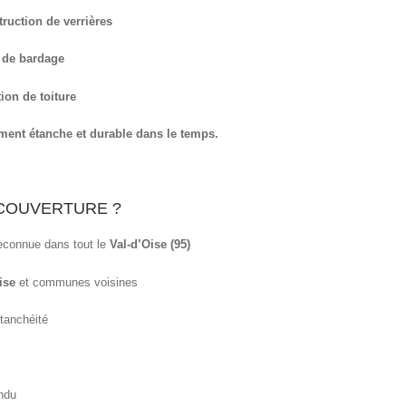
ruction de verrières
 de bardage
tion de toiture
tement étanche et durable dans le temps.
 COUVERTURE ?
reconnue dans tout le
Val-d’Oise (95)
ise
et communes voisines
étanchéité
endu