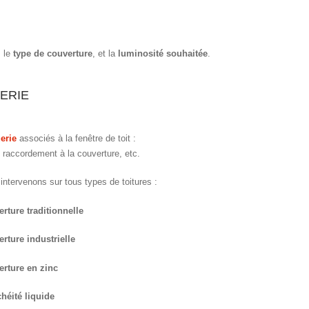
, le
type de couverture
, et la
luminosité souhaitée
.
ERIE
erie
associés à la fenêtre de toit :
 raccordement à la couverture, etc.
intervenons sur tous types de toitures :
rture traditionnelle
rture industrielle
rture en zinc
héité liquide