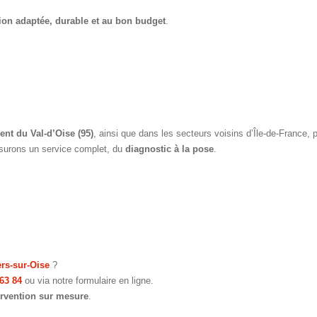
ion adaptée, durable et au bon budget
.
nt du Val-d’Oise (95)
, ainsi que dans les secteurs voisins d’Île-de-France,
ssurons un service complet, du
diagnostic à la pose
.
ers-sur-Oise
?
 63 84
ou via notre formulaire en ligne.
ervention sur mesure
.