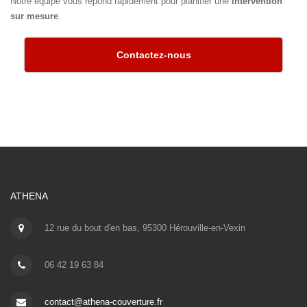
Notre équipe vous répond rapidement pour planifier une
intervention
sur mesure
.
Contactez-nous
ATHENA
12 rue du bout d'en bas, 95300 Hérouville-en-Vexin
06 42 19 63 84
contact@athena-couverture.fr