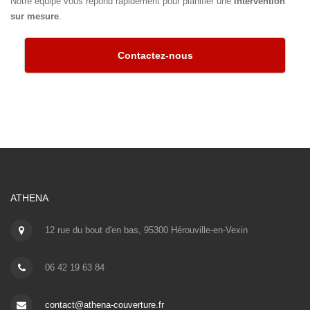
Notre équipe vous répond rapidement pour planifier une
intervention
sur mesure
.
Contactez-nous
ATHENA
12 rue du bout d'en bas, 95300 Hérouville-en-Vexin
06 42 19 63 84
contact@athena-couverture.fr