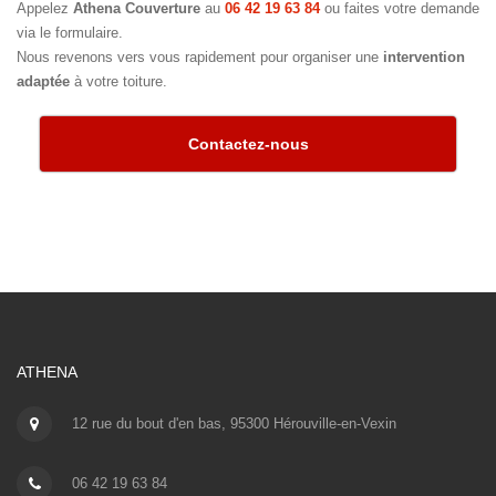
Appelez
Athena Couverture
au
06 42 19 63 84
ou faites votre demande
via le formulaire.
Nous revenons vers vous rapidement pour organiser une
intervention
adaptée
à votre toiture.
Contactez-nous
ATHENA
12 rue du bout d'en bas, 95300 Hérouville-en-Vexin
06 42 19 63 84