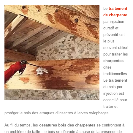
Le
traitement
de charpente
par injection
curatif et
préventif est
le plus
souvent utilisé
pour traiter les
charpentes
dites
traditionnelles.
Le
traitement
du bois par
injection est
conseillé pour
traiter et
protéger le bois des attaques d’insectes à larves xylophages.
Au fil du temps, les
ossatures bois des charpentes
se confrontent à
un problème de taille : le bois se dégrade à cause de la présence de