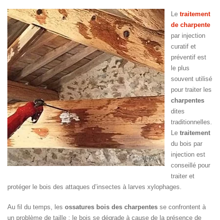
Le
traitement
de charpente
par injection
curatif et
préventif est
le plus
souvent utilisé
pour traiter les
charpentes
dites
traditionnelles.
Le
traitement
du bois par
injection est
conseillé pour
traiter et
protéger le bois des attaques d’insectes à larves xylophages.
Au fil du temps, les
ossatures bois des charpentes
se confrontent à
un problème de taille : le bois se dégrade à cause de la présence de