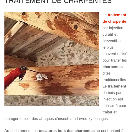
TRAITEMENT DE CHARPENTES
Le
traitement
de charpente
par injection
curatif et
préventif est
le plus
souvent utilisé
pour traiter les
charpentes
dites
traditionnelles.
Le
traitement
du bois par
injection est
conseillé pour
traiter et
protéger le bois des attaques d’insectes à larves xylophages.
Au fil du temps, les
ossatures bois des charpentes
se confrontent à