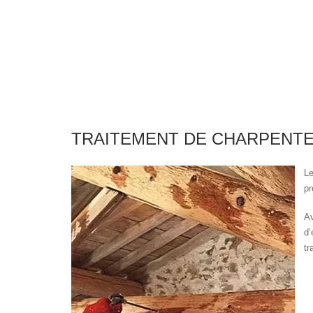
TRAITEMENT DE CHARPENT
L
pr
Av
d’
tr