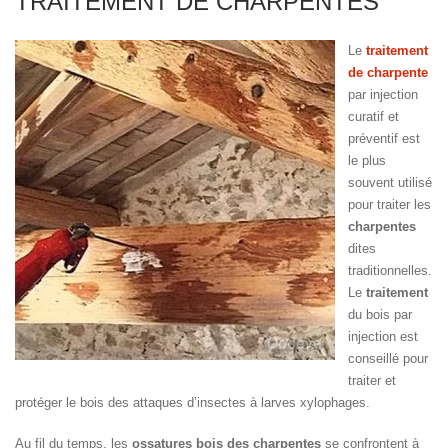
TRAITEMENT DE CHARPENTES
Le
traitement
de charpente
par injection
curatif et
préventif est
le plus
souvent utilisé
pour traiter les
charpentes
dites
traditionnelles.
Le
traitement
du bois par
injection est
conseillé pour
traiter et
protéger le bois des attaques d’insectes à larves xylophages.
Au fil du temps, les
ossatures bois des charpentes
se confrontent à