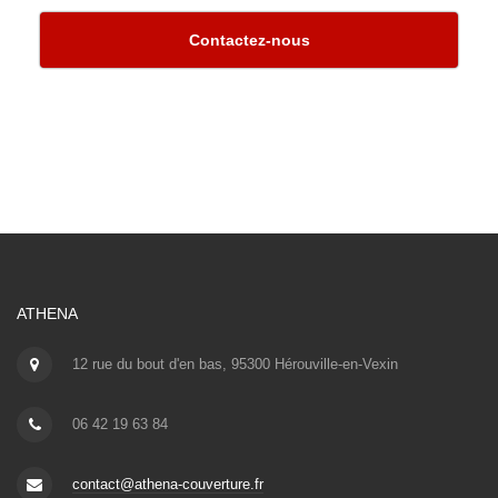
Contactez-nous
ATHENA
12 rue du bout d'en bas, 95300 Hérouville-en-Vexin
06 42 19 63 84
contact@athena-couverture.fr