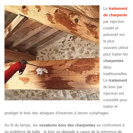
Le
traitement
de charpente
par injection
curatif et
préventif est
le plus
souvent utilisé
pour traiter les
charpentes
dites
traditionnelles.
Le
traitement
du bois par
injection est
conseillé pour
traiter et
protéger le bois des attaques d’insectes à larves xylophages.
Au fil du temps, les
ossatures bois des charpentes
se confrontent à
un problème de taille : le bois se dégrade à cause de la présence de